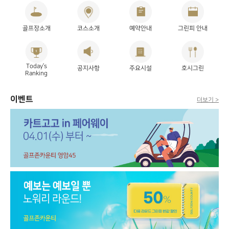
골프장소개
코스소개
예약안내
그린피 안내
Today’s
공지사항
주요시설
호시그린
Ranking
이벤트
더보기 >