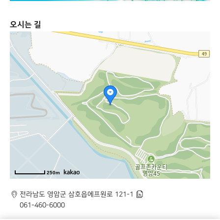
오시는 길
250m
주
전라남도 영암군 삼호읍에프원로 121-1
주
소
전
061-460-6000
소
화
복