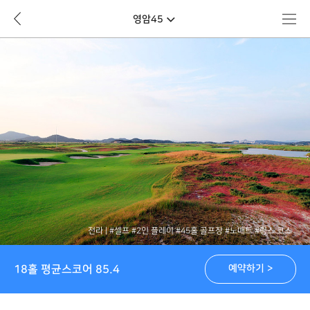
뒤
메
영암45
로
뉴
가
바
기
로
가
기
전라
#셀프
#2인 플레이
#45홀 골프장
#노매트
#링스 코스
18홀 평균스코어 85.4
예약하기 >