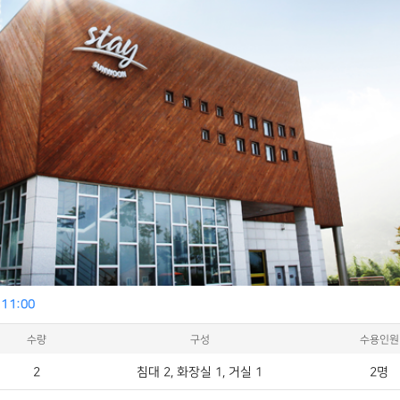
웃
11:00
수량
구성
수용인원
2
침대 2, 화장실 1, 거실 1
2명