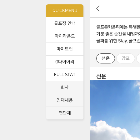
뒤
QUICKMENU
로
가
골프장 안내
기
골프존카운티에는 특별한 
기분 좋은 순간을 내일까
마이라운드
골퍼를 위한 Stay, 골
마이트립
선운
감포
G다이어리
FULL STAT
선운
회사
인재채용
연단체