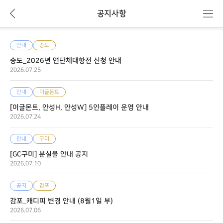
뒤
메
공지사항
로
뉴
가
기
안내
송도
송도_2026년 연단체대항전 신청 안내
2026.07.25
안내
이글몬트
[이글몬트, 안성H, 안성W] 5인플레이 운영 안내
2026.07.24
안내
구미
[GC구미] 분실물 안내 공지
2026.07.10
공지
감포
감포_캐디피 변경 안내 (8월1일 부)
2026.07.06