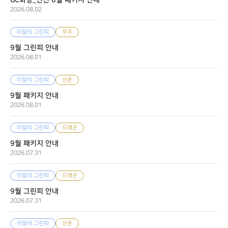
GC화랑_진천 8월 패키지 안내
2026.08.02
이달의 그린피
무주
9월 그린피 안내
2026.08.01
이달의 그린피
선운
9월 패키지 안내
2026.08.01
이달의 그린피
드래곤
9월 패키지 안내
2026.07.31
이달의 그린피
드래곤
9월 그린피 안내
2026.07.31
이달의 그린피
선운