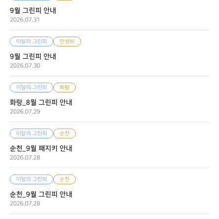
9월 그린피 안내
2026.07.31
이달의 그린피
안성W
9월 그린피 안내
2026.07.30
이달의 그린피
화랑
화랑_8월 그린피 안내
2026.07.29
이달의 그린피
순천
순천_9월 패지키 안내
2026.07.28
이달의 그린피
순천
순천_9월 그린피 안내
2026.07.28