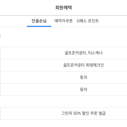
회원혜택
단골손님
예약자쿠폰
G패스 포인트
시
골프존카운티, 티스캐너
골프존카운티 회원체크인
동의
동의
그린피 50% 할인 쿠폰 발급