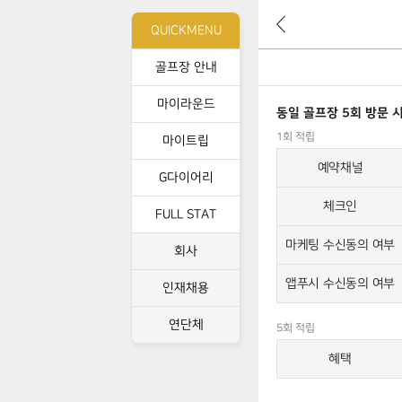
뒤
QUICKMENU
로
가
골프장 안내
기
마이라운드
동일 골프장 5회 방문 
단
골
1회 적립
마이트립
손
예약채널
님
G다이어리
체크인
FULL STAT
마케팅 수신동의 여부
회사
앱푸시 수신동의 여부
인재채용
연단체
5회 적립
혜택