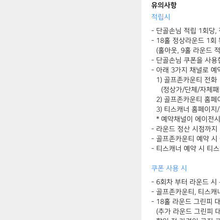
유의사항
적립시
단골손님 적립 1회당,
18홀 정상라운드 1회 
(홀아웃, 9홀 라운드 
단골손님 쿠폰을 사용
아래 3가지 채널로 예
1) 골프존카운티 전화
(정상가/단체/자체패
2) 골프존카운티 홈페
3) 티스캐너 홈페이지
* 예약채널이 에이전시
라운드 정산 시점까지 
골프존카운티 예약 시
티스캐너 예약 시 티
쿠폰 사용 시
6회차 부터 라운드 시
골프존카운티, 티스캐너
18홀 라운드 그린피 대
(추가 라운드 그린피 대