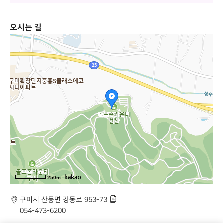
오시는 길
250m
주
구미시 산동면 강동로 953-73
주
소
전
054-473-6200
소
화
복