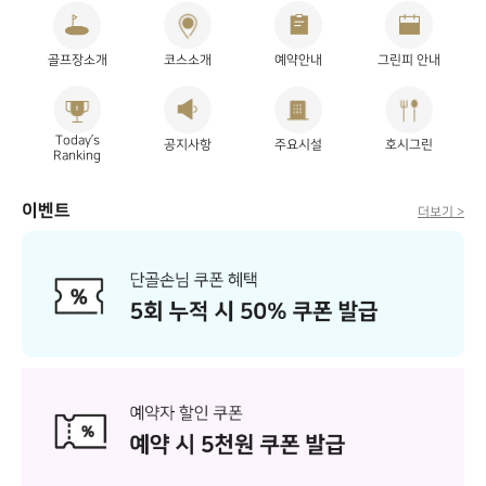
골프장소개
코스소개
예약안내
그린피 안내
Today’s
공지사항
주요시설
호시그린
Ranking
이벤트
더보기 >