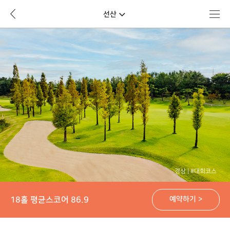
뒤
메
선산
로
뉴
가
바
기
로
가
기
경상
#대회코스
18홀 평균스코어 86.9
예약하기 >