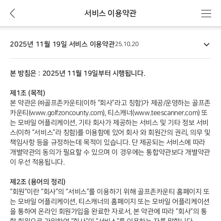
뒤
메
서비스 이용약관
로
뉴
가
이
기
2025년 11월 19일 서비스 이용약관
용
25.10.20
약
관
본 방침은 : 2025년 11월 19일부터 시행됩니다.
상
세
제1조 (목적)
본 약관은 ㈜골프존카운티(이하 “회사”라고 칭함)가 제공/운영하는 골프존
카운티(www.golfzoncounty.com), 티스캐너(www.teescanner.com) 또
는 모바일 어플리케이션, 기타 회사가 제공하는 서비스 및 기타 정보 서비
스(이하 “서비스”라 칭함)를 이용함에 있어 회사 와 회원간의 권리, 의무 및
책임사항 등을 규정하는데 목적이 있습니다. 단 제공되는 서비스에 따라
개별약관의 동의가 필요할 수 있으며 이 경우에는 통합약관보다 개별약관
이 우선 적용됩니다.
제2조 (용어의 정리)
“회원”이란 “회사”의 “서비스”를 이용하기 위해 골프존카운티 홈페이지 또
는 모바일 어플리케이션, 티스캐너의 홈페이지 또는 모바일 어플리케이션
을 통하여 온라인 회원가입을 완료한 자로서, 본 약관에 따라 “회사”의 통