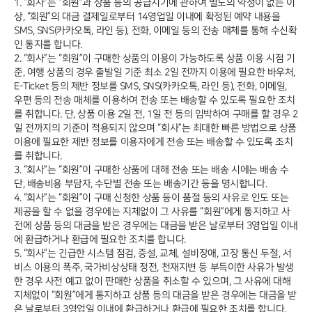
1. “회사”는 “회원”과 상품 등의 공급시기에 관하여 별도의 약정이 없는 이
상, “회원”의 대금 결제일로부터 14영업일 이내에 확정된 예약 내용을
SMS, SNS(카카오톡, 라인 등), 전화, 이메일 등의 전송 매체를 통해 수신확
인 통지를 합니다.
2. “회사”는 “회원”이 구매한 상품의 이용이 가능하도록 상품 이용 시점 기
준, 여행 상품의 경우 출발일 기준 최소 2일 전까지 이용에 필요한 바우처,
E-Ticket 등의 제반 정보를 SMS, SNS(카카오톡, 라인 등), 전화, 이메일,
우편 등의 전송 매체를 이용하여 전송 또는 배송할 수 있도록 필요한 조치
를 취합니다. 단, 상품 이용 2일 전, 1일 전 등의 임박하여 구매를 할 경우 2
일 전까지의 기준이 적용되지 않으며 “회사”는 최대한 빠른 방법으로 상품
이용에 필요한 제반 정보를 이용자에게 전송 또는 배송할 수 있도록 조치
를 취합니다.
3. “회사”는 “회원”이 구매한 상품에 대해 전송 또는 배송 시에는 배송 수
단, 배송비용 부담자, 수단별 전송 또는 배송기간 등을 명시합니다.
4. “회사”는 “회원”이 구매 신청한 상품 등이 품절 등의 사유로 인도 또는
제공을 할 수 없을 경우에는 지체없이 그 사유를 “회원”에게 통지하고 사
전에 상품 등의 대금을 받은 경우에는 대금을 받은 날로부터 3영업일 이내
에 환급하거나 환급에 필요한 조치를 합니다.
5. “회사”는 긴급한 시스템 점검, 증설, 교체, 설비장애, 고장 통신 두절, 서
비스 이용의 폭주, 국가비상상태 정전, 천재지변 등 부득이한 사유가 발생
한 경우 사전 예고 없이 판매한 상품을 취소할 수 있으며, 그 사유에 대해
지체없이 “회원”에게 통지하고 상품 등의 대금을 받은 경우에는 대금을 받
은 날로부터 3영업일 이내에 환급하거나 환급에 필요한 조치를 합니다.