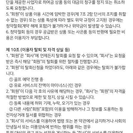
단을 제공한 사업자로 하여금 상품 등의 대금의 청구를 정지 또는 취소하
도록 요청합니다.
5. “회원”이 상품 이용 시간에 임박한 경우(제 7조 2항 단서의 조치를 취할
수 없는 경우) 또는 상품 특성에 따라 별도 위약 규정이 고지된 경우에는
청약철회(계약 해제 포함)가 불가하거나 위약금이 발생할 수 있습니다.
6. 청약철회 등의 경우 공급받은 상품 또는 사은품 등의 반환에 필요한 비
용은 이용자가 부담합니다.
제 10조 (이용자 탈퇴 및 자격 상실 등)
1. “회원”은 “회사”에 언제든지 탈회를 요청 할 수 있으며, “회사”는 요청을
받은 즉시 해당 “회원”의 탈회를 위한 절차를 진행합니다.
2. “회원”의 탈회신청을 하였더라도, 아래와 같은 경우에는 탈회가 불가합
니다.
① 골프 예약 진행 중
② 유료 서비스의 잔액이 마이너스(-)인 경우
2. “회원”이 다음 각 호의 사유에 해당하는 경우, “회사”는 “회원”의 자격을
적절한 방법으로 제한 및 정지, 상실 시킬 수 있습니다.
① 등록 내용에 허위 기재, 누락, 오기가 있는 경우
② 다른 사람(“회원”포함)의 이용을 방해하거나 그 정보를 도용하는 등
전자상거래 질서를 위협하는 경우
3. “회사”의 서비스를 이용하여 법령 또는 본 약관에서 금지하거나 사회의
안녕질서 또는 미풍양속에 반하는 행위를 하는 경우
특정 대상의 광고 또는 선전을 게시하는 등 “회사”의 서비스를 이용하여