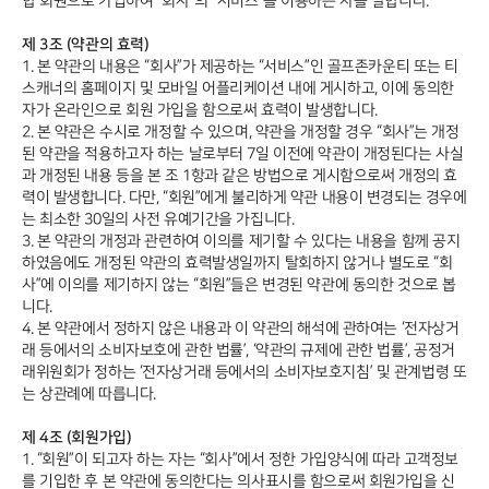
합 회원으로 가입하여 “회사”의 “서비스”를 이용하는 자를 말합니다.
제 3조 (약관의 효력)
1. 본 약관의 내용은 “회사”가 제공하는 “서비스”인 골프존카운티 또는 티
스캐너의 홈페이지 및 모바일 어플리케이션 내에 게시하고, 이에 동의한
자가 온라인으로 회원 가입을 함으로써 효력이 발생합니다.
2. 본 약관은 수시로 개정할 수 있으며, 약관을 개정할 경우 “회사”는 개정
된 약관을 적용하고자 하는 날로부터 7일 이전에 약관이 개정된다는 사실
과 개정된 내용 등을 본 조 1항과 같은 방법으로 게시함으로써 개정의 효
력이 발생합니다. 다만, “회원”에게 불리하게 약관 내용이 변경되는 경우에
는 최소한 30일의 사전 유예기간을 가집니다.
3. 본 약관의 개정과 관련하여 이의를 제기할 수 있다는 내용을 함께 공지
하였음에도 개정된 약관의 효력발생일까지 탈회하지 않거나 별도로 “회
사”에 이의를 제기하지 않는 “회원”들은 변경된 약관에 동의한 것으로 봅
니다.
4. 본 약관에서 정하지 않은 내용과 이 약관의 해석에 관하여는 ‘전자상거
래 등에서의 소비자보호에 관한 법률’, ‘약관의 규제에 관한 법률’, 공정거
래위원회가 정하는 ‘전자상거래 등에서의 소비자보호지침’ 및 관계법령 또
는 상관례에 따릅니다.
제 4조 (회원가입)
1. “회원”이 되고자 하는 자는 “회사”에서 정한 가입양식에 따라 고객정보
를 기입한 후 본 약관에 동의한다는 의사표시를 함으로써 회원가입을 신