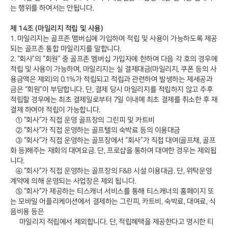
는 행위를 하여서는 안됩니다.
제 14조 (마일리지 적립 및 사용)
1. 마일리지는 골프존 맴버십에 가입하여 적립 및 사용이 가능하도록 제공
되는 골프존 통합 마일리지를 말합니다.
2. “회사”의 “회원” 중 골프존 멤버십 가입자에 한하여 다음 각 호의 경우에
적립 및 사용이 가능하며, 마일리지는 실 결제대금(마일리지, 쿠폰 등의 사
용금액은 제외)의 0.1%가 적립되고 적립과 관련하여 발생하는 제세공과
금은 “회원”이 부담합니다. 단, 결제 당시 마일리지를 적립하지 않고 추후
적립할 경우에는 최초 결제일로부터 7일 이내에 최초 결제를 취소한 후 재
결제 하여야 적립이 가능합니다.
① “회사”가 직접 운영 골프장의 그린피 및 카트비
② “회사”가 직접 운영하는 골프텔의 숙박료 등의 이용대금
③ “회사”가 직접 운영하는 골프장에서 “회사”가 직접 대여(골프채, 골프
화 등)해주는 재화의 대여요금. 단, 프로샵을 통하여 대여한 경우는 제외됩
니다.
④ “회사”가 직접 운영하는 골프장의 F&B 시설 이용대금. 단, 위탁운영
계약에 의해 운영되는 사업장은 제외 됩니다.
⑤ “회사”가 제공하는 티스캐너 서비스를 통해 티스캐너의 홈페이지 또
는 모바일 어플리케이션에서 결제하는 그린피, 카트비, 숙박료, 대여료, 식
음비용 등은
마일리지 적립에서 제외합니다. 단, 적립혜택을
제공한다고 명시한 티