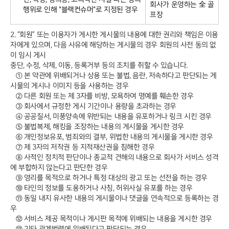
회사가 운영하는 全 골
행위로 인해 "블랙컨슈머"로 지정된 경우
프장
2. “회원” 또는 이용자가 게시한 게시물의 내용에 대한 권리와 책임은 이용
자에게 있으며, 다음 사유에 해당하는 게시물의 경우 회원의 사전 동의 없
이 임시 게시
중단, 수정, 삭제, 이동, 등록거부 등의 조치를 취할 수 있습니다.
① 본 약관에 위배되거나 상용 또는 불법, 음란, 저속하다고 판단되는 게
시물의 게시나 이미지 등을 사용하는 경우
② 다른 회원 또는 제 3자를 비방, 모욕하여 명예를 훼손한 경우
③ 회사에서 규정한 게시 기간이나 용량을 초과하는 경우
④ 공공질서, 미풍양속에 위반되는 내용을 유포하거나 링크 시킨 경우
⑤ 불법복제, 해킹을 조장하는 내용의 게시물을 게시한 경우
⑥ 개인정보유포, 범죄와의 결부, 위법한 내용의 게시물을 게시한 경우
⑦ 제 3자의 저작권 등 지적재산권을 침해한 경우
⑧ 사적인 정치적 판단이나 종교적 견해의 내용으로 회사가 서비스 성격
에 부합하지 않는다고 판단한 경우
⑨ 영리를 목적으로 하거나 특정 대상의 광고 또는 선전을 하는 경우
⑩ 타인의 정보를 도용하거나 사칭, 허위사실 유포를 하는 경우
⑪ 동일 내지 유사한 내용의 게시물이나 댓글을 연속적으로 등록하는 경
우
⑫ 서비스 제공 목적이나 게시판 목적에 위배되는 내용을 게시한 경우
⑬ 기타 관계법령에 위배된다고 판단되는 경우