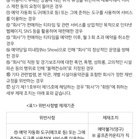
⑩ 이용자가 구매한 상품에 대한 위약 규정을 위반하여 제휴사에서 서비
스 제한 동의 요청이 들어온 경우
⑪ 예약 자동화 도구(매크로 등) 또는 그에 준하는 도구를 사용하여 서비스
를 이용하는 경우
⑫ "회사"가 판매하는 티타임 및 관련 서비스를 상업적인 목적으로 인터넷
웹페이지, SNS 등을 활용하여 재판매한 경우
⑬ "회사"가 판매하는 티타임을 예약한 이후, 월 3 회 초과 예약을 취소한
경우
⑭ 예약당일 미내장(No Show)으로 인해 "회사"의 정상적인 운영을 방해
한 경우
⑮ "회사"의 직원 및 경기보조자에 대한 폭언, 폭행, 성희롱, 고의적인 시설
파손 등의 행위로 인해 "블랙컨슈머"로 지정된 경우
⑯ 기타 관련법령, 본 약관, 개별 시설이용약관을 포함한 회사가 정한 제반
규정을 위반하는 경우
⑰ 상기 제11호부터 제15호에 해당하는 경우 "회사"가 "회원"에 취하는
세부 제재 조치는 아래 표와 같습니다.
<표1> 위반사항별
제재기준
위반사항
제재조치
예약불가(영구)
⑪ 예약 자동화 도구(매크로 등) 또는 그에
※ 골프존카운티가 직
준하는 도구를 사용하여 서비스를 이용하는