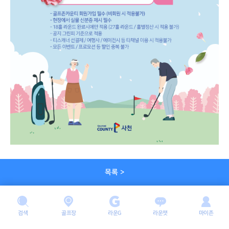
목록 >
검색
골프장
라운G
라운챗
마이존