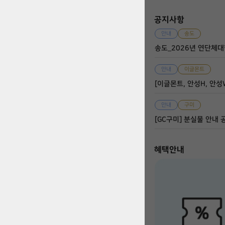
공지사항
안내
송도
송도_2026년 연단체대
안내
이글몬트
[이글몬트, 안성H, 안성
안내
구미
[GC구미] 분실물 안내 
혜택안내