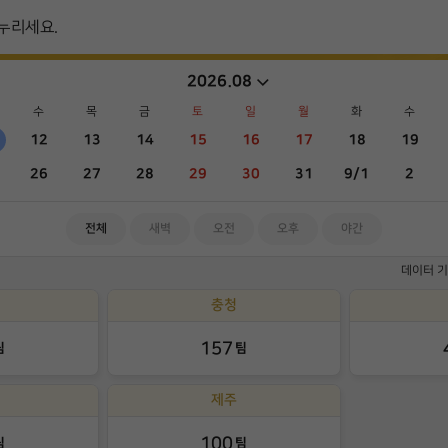
누리세요.
상세검색
골프장선택
2026.08
수
목
금
토
일
월
화
수
12
13
14
15
16
17
18
19
안성H
안성W
송도
26
27
28
29
30
31
9/1
2
진천
화랑
전체
새벽
오전
오후
야간
데이터 기준
사천
더골프
감포
구미
청통
선산
이든
충청
드래곤
순천
선운
무주
157
팀
팀
제주
100
팀
팀