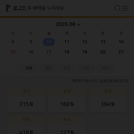
검
메
로그인
후 혜택을 누리세요.
상세검색
닫
골
색
뉴
기
날
골프장선택
2026.08
짜
프
선
토
일
월
화
수
목
금
경기
택
8
9
10
11
12
13
14
전체
이글몬트
안성H
안성W
송도
존
15
16
17
18
19
20
21
충청
카
전체
천안
진천
화랑
전체
새벽
오전
오후
야간
경상
운
데이터 기준 시각: 2026.08.08 05:22
전체
경남
사천
더골프
감포
구미
예
청통
선산
이든
경기
충청
경상
약
티
팀
전라
315
160
394
팀
팀
팀
전체
영암45
드래곤
순천
선운
무주
전라
제주
제주
전체
오라
418
127
팀
팀